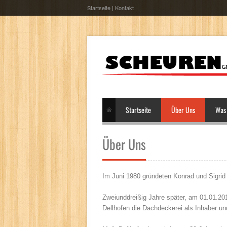
Startseite
|
Kontakt
Startseite
Über Uns
Was 
Über Uns
Im Juni 1980 gründeten Konrad und Sigri
Zweiunddreißig Jahre später, am 01.01.20
Dellhofen die Dachdeckerei als Inhaber un